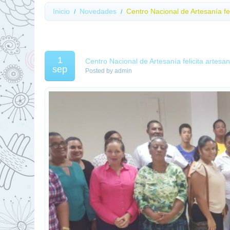
Inicio
Novedades
Centro Nacional de Artesanía fe
1
Centro Nacional de Artesanía felicita artesa
sep
Posted by
admin