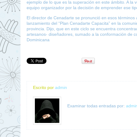
ejemplo de lo que es la superación en este ámbito. A la v
equipo organizador por la decisión de emprender ese tip
El director de Cenadarte se pronunció en esos términos 
lanzamiento del “Plan Cenadarte Capacita” en la comunid
provincia. Dijo, que en este ciclo se encuentra concentra
artesanos- diseñadores, sumado a la conformación de co
Dominicana
Escrito por
admin
Examinar todas entradas por:
admi