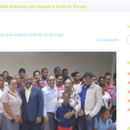
licita artesanos que viajarán a ferias en Europa
b
nos que viajarán a ferias en Europa
No comments
N
A